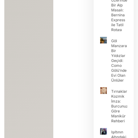
Üzerinde
Bir Alp
Masalı:
Bernina
Express
ile Tatil
Rotası
Göl
Manzaralı
Bir
Yıldızlar
Geçidi:
Como
Gölü’nde
Evi Olan
Ünlüler
Tırnaklarda
Kozmik
İmza:
Burcunuza
Göre
Manikür
Rehberi
Işıltının
Altındaki