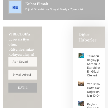
Kübra Elmalı
Dijital Direktör ve Sosyal Medya Yöneticisi
Diğer
VIBECLUB'a
ücretsiz üye
Haberler
olun,
bültenlerimize
kolayca ulaşın!
Teknenizi
Bağlayıp Tatili
Karada Devam
Ettirebileceğini
En Güzel Koy
Otelleri
Yaz Bitmeden
KATIL
Hafta Sonunu
Değerlendirme
İçin 10 Öneri
Rayların