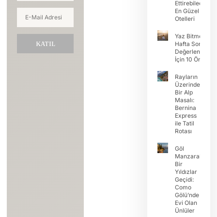
Ettirebileceğini
En Güzel Koy
Otelleri
Yaz Bitmeden
KATIL
Hafta Sonunu
Değerlendirme
İçin 10 Öneri
Rayların
Üzerinde
Bir Alp
Masalı:
Bernina
Express
ile Tatil
Rotası
Göl
Manzaralı
Bir
Yıldızlar
Geçidi:
Como
Gölü’nde
Evi Olan
Ünlüler