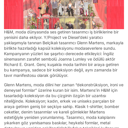
H&M, moda dünyasında ses getiren tasarımcı iş birliklerine bir
yenisini daha ekliyor. Y/Project ve Diesel’deki yaratıcı
yaklaşımıyla tanınan Belçikalı tasarımcı Glenn Martens, markayla
birlikte hazırladığı kapsül koleksiyonu modaseverlere sundu.
Kampanyanın yüzleri ise şaşırtıcı derecede etkileyici: İngiliz
sinemasının zarafet sembolü Joanna Lumley ve ödüllü aktör
Richard E. Grant. Genç kuşakla moda tarihini bir araya getiren
bu kampanya, sadece bir koleksiyon değil, aynı zamanda bir
tavır manifestosu olarak görülüyor.
Glenn Martens, moda dilini her zaman “dekonstrüksiyon, ironi ve
deneysel formlar” üzerine kuran bir isim. Martens’in H&M için
tasarladığı koleksiyon da bu çizginin özgün bir uzantısı
niteliğinde. Koleksiyon; kadın, erkek ve uniseks parçaları bir
araya getiren geniş bir seçkiye sahip. Klasik t-shirtler, bomber
ceketler, denim tasarımlar ve kareli gömlekler Martens
estetiğiyle yeniden yorumlanmış. Tasarımcı, moda kalıplarını
yıkarken göz yanılsaması baskılar, heykelsi formlar, metal