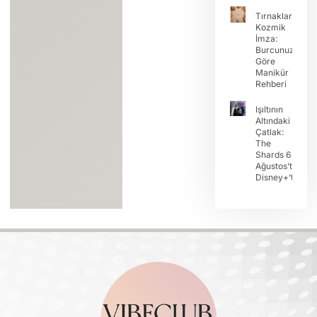
Tırnaklarda
Kozmik
İmza:
Burcunuza
Göre
Manikür
Rehberi
Işıltının
Altındaki
Çatlak:
The
Shards 6
Ağustos’ta
Disney+’ta