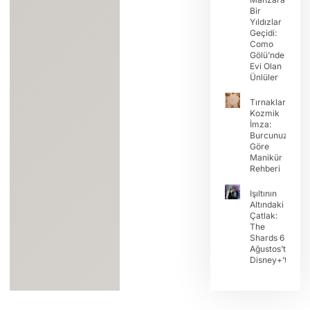
Bir
Yıldızlar
Geçidi:
Como
Gölü’nde
Evi Olan
Ünlüler
Tırnaklarda
Kozmik
İmza:
Burcunuza
Göre
Manikür
Rehberi
Işıltının
Altındaki
Çatlak:
The
Shards 6
Ağustos’ta
Disney+’ta