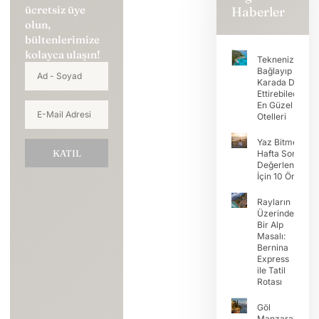
ücretsiz üye
Haberler
olun,
bültenlerimize
kolayca ulaşın!
Teknenizi
Bağlayıp Tatili
Karada Devam
Ettirebileceğini
En Güzel Koy
Otelleri
Yaz Bitmeden
KATIL
Hafta Sonunu
Değerlendirme
İçin 10 Öneri
Rayların
Üzerinde
Bir Alp
Masalı:
Bernina
Express
ile Tatil
Rotası
Göl
Manzaralı