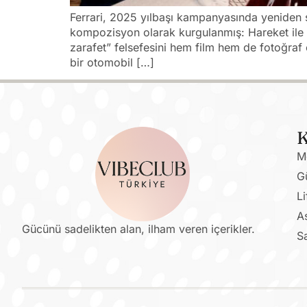
Ferrari, 2025 yılbaşı kampanyasında yeniden s
kompozisyon olarak kurgulanmış: Hareket ile u
zarafet” felsefesini hem film hem de fotoğraf 
bir otomobil […]
K
M
G
Li
As
Gücünü sadelikten alan, ilham veren içerikler.
S