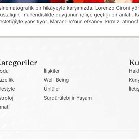
inematografik bir hikâyeyle karşımızda. Lorenzo Gironi yön
stalığın, mühendislikle duygunun iç içe geçtiği bir anlatı.
estetiğiyle yansıtıyor. Maranello’nun efsanevi kırmızı atmosf
ategoriler
Ku
oda
İlişkiler
Hak
üzellik
Well-Being
Kün
festyle
Ünlüler
İleti
troloji
Sürdürülebilir Yaşam
anat