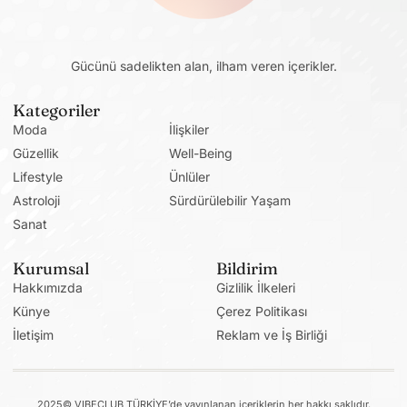
Gücünü sadelikten alan, ilham veren içerikler.
Kategoriler
Moda
İlişkiler
Güzellik
Well-Being
Lifestyle
Ünlüler
Astroloji
Sürdürülebilir Yaşam
Sanat
Kurumsal
Bildirim
Hakkımızda
Gizlilik İlkeleri
Künye
Çerez Politikası
İletişim
Reklam ve İş Birliği
2025© VIBECLUB TÜRKİYE’de yayınlanan içeriklerin her hakkı saklıdır.