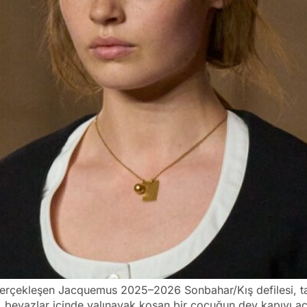
 gerçekleşen Jacquemus 2025–2026 Sonbahar/Kış defilesi, t
ri, beyazlar içinde yalınayak koşan bir çocuğun dev kapıyı