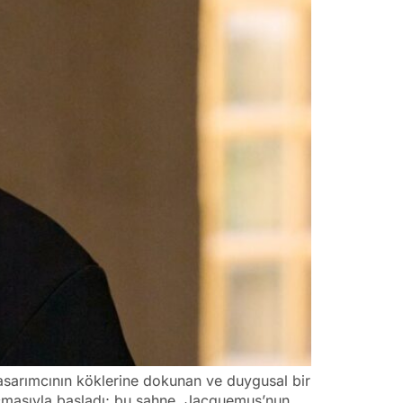
asarımcının köklerine dokunan ve duygusal bir
 açmasıyla başladı; bu sahne, Jacquemus’nun