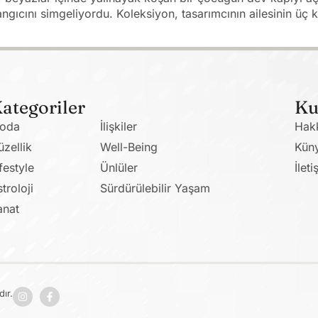
ıcını simgeliyordu. Koleksiyon, tasarımcının ailesinin üç k
ategoriler
Ku
oda
İlişkiler
Hak
üzellik
Well-Being
Kün
festyle
Ünlüler
İleti
troloji
Sürdürülebilir Yaşam
anat
ır.