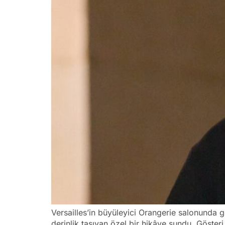
Versailles’in büyüleyici Orangerie salonunda
derinlik taşıyan özel bir hikâye sundu. Göste