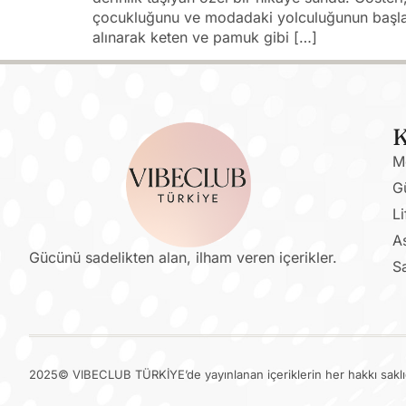
çocukluğunu ve modadaki yolculuğunun başlang
alınarak keten ve pamuk gibi […]
K
M
G
Li
As
Gücünü sadelikten alan, ilham veren içerikler.
S
2025© VIBECLUB TÜRKİYE’de yayınlanan içeriklerin her hakkı saklıd