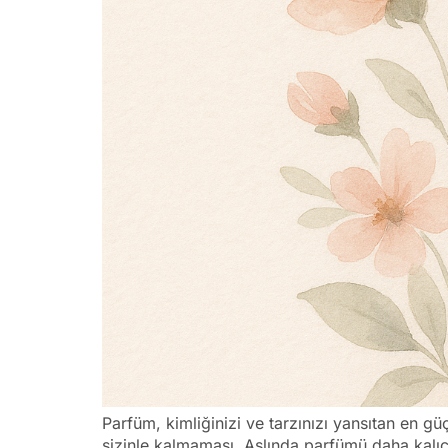
Parfüm, kimliğinizi ve tarzınızı yansıtan en 
sizinle kalmaması. Aslında parfümü daha kalıc