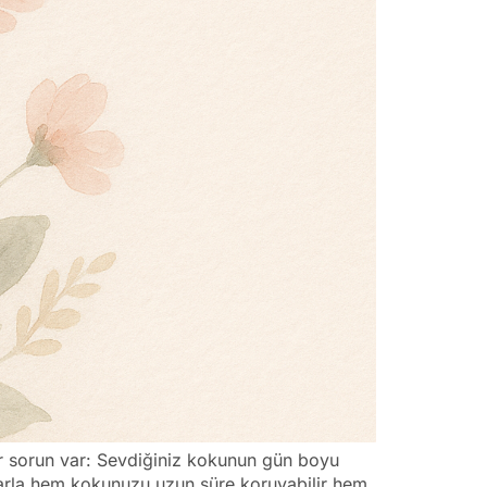
bir sorun var: Sevdiğiniz kokunun gün boyu
olarla hem kokunuzu uzun süre koruyabilir hem