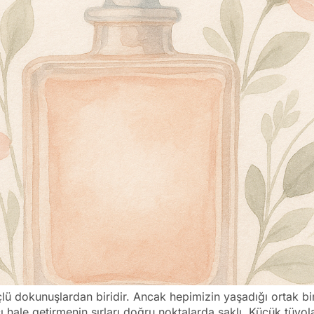
güçlü dokunuşlardan biridir. Ancak hepimizin yaşadığı ortak 
ı hale getirmenin sırları doğru noktalarda saklı. Küçük tüy