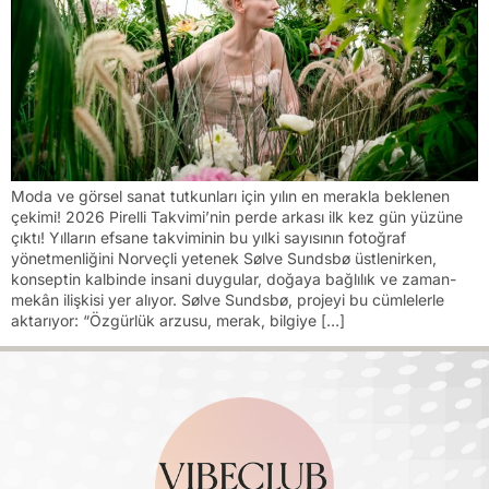
Moda ve görsel sanat tutkunları için yılın en merakla beklenen
çekimi! 2026 Pirelli Takvimi’nin perde arkası ilk kez gün yüzüne
çıktı! Yılların efsane takviminin bu yılki sayısının fotoğraf
yönetmenliğini Norveçli yetenek Sølve Sundsbø üstlenirken,
konseptin kalbinde insani duygular, doğaya bağlılık ve zaman-
mekân ilişkisi yer alıyor. Sølve Sundsbø, projeyi bu cümlelerle
aktarıyor: “Özgürlük arzusu, merak, bilgiye […]