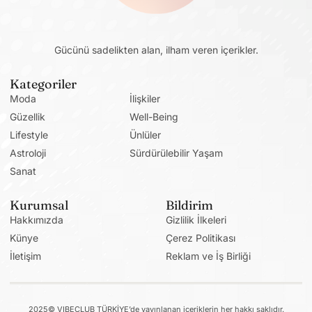
Gücünü sadelikten alan, ilham veren içerikler.
Kategoriler
Moda
İlişkiler
Güzellik
Well-Being
Lifestyle
Ünlüler
Astroloji
Sürdürülebilir Yaşam
Sanat
Kurumsal
Bildirim
Hakkımızda
Gizlilik İlkeleri
Künye
Çerez Politikası
İletişim
Reklam ve İş Birliği
2025© VIBECLUB TÜRKİYE’de yayınlanan içeriklerin her hakkı saklıdır.