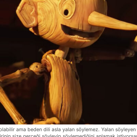
 olabilir ama beden dili asla yalan söylemez. Yalan söyleyen k
birinin size gerçeği söyleyip söylemediğini anlamak istiyors