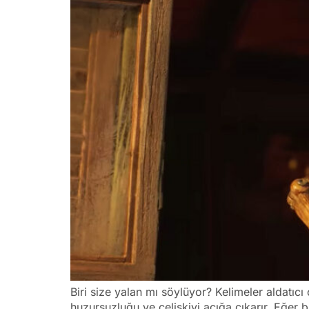
Biri size yalan mı söylüyor? Kelimeler aldatıcı
huzursuzluğu ve çelişkiyi açığa çıkarır. Eğer 