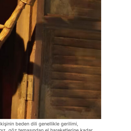
işinin beden dili genellikle gerilimi,
anız, göz temasından el hareketlerine kadar