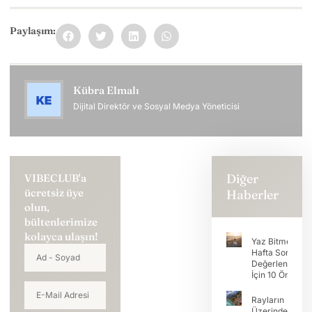
Paylaşım:
Kübra Elmalı
Dijital Direktör ve Sosyal Medya Yöneticisi
Diğer
VIBECLUB'a
ücretsiz üye
Haberler
olun,
bültenlerimize
kolayca ulaşın!
Yaz Bitmeden
Hafta Sonunu
Değerlendirme
İçin 10 Öneri
Rayların
Üzerinde