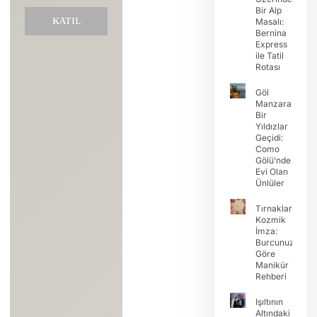
Bir Alp
KATIL
Masalı:
Bernina
Express
ile Tatil
Rotası
Göl
Manzaralı
Bir
Yıldızlar
Geçidi:
Como
Gölü’nde
Evi Olan
Ünlüler
Tırnaklarda
Kozmik
İmza:
Burcunuza
Göre
Manikür
Rehberi
Işıltının
Altındaki