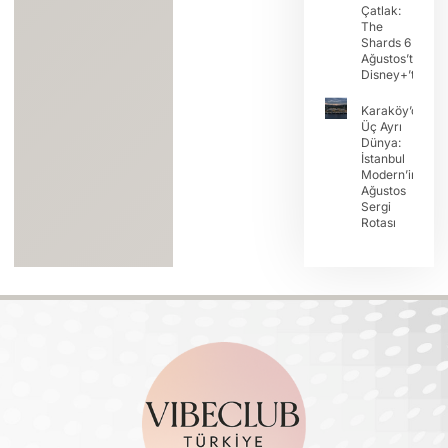
Çatlak:
The
Shards 6
Ağustos’ta
Disney+’ta
Karaköy’de
Üç Ayrı
Dünya:
İstanbul
Modern’in
Ağustos
Sergi
Rotası