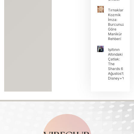
Tırnaklarda
Kozmik
İmza:
Burcunuza
Göre
Manikür
Rehberi
Işıltının
Altındaki
Çatlak:
The
Shards 6
Ağustos’ta
Disney+’ta