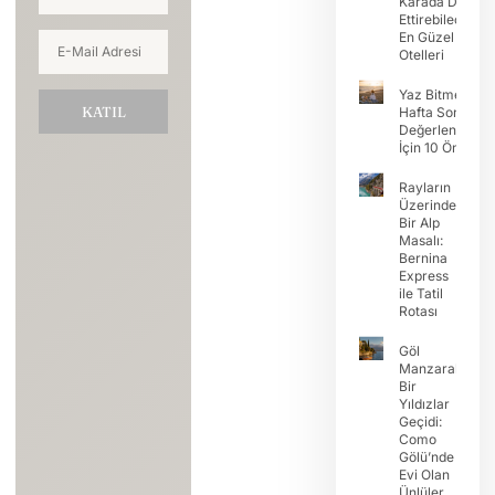
Karada Devam
Ettirebileceğini
En Güzel Koy
Otelleri
Yaz Bitmeden
KATIL
Hafta Sonunu
Değerlendirme
İçin 10 Öneri
Rayların
Üzerinde
Bir Alp
Masalı:
Bernina
Express
ile Tatil
Rotası
Göl
Manzaralı
Bir
Yıldızlar
Geçidi:
Como
Gölü’nde
Evi Olan
Ünlüler