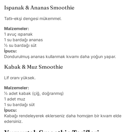
Ispanak & Ananas Smoothie
Tatlı–ekşi dengesi mükemmel.
Malzemeler:
1 avuç ıspanak
1 su bardağı ananas
½ su bardağı süt
İpucu:
Dondurulmuş ananas kullanmak kıvamı daha yoğun yapar.
Kabak & Muz Smoothie
Lif oranı yüksek.
Malzemeler:
½ adet kabak (çiğ, doğranmış)
1 adet muz
1 su bardağı süt
İpucu:
Kabağı rendeleyerek eklerseniz daha homojen bir kıvam elde
edersiniz.