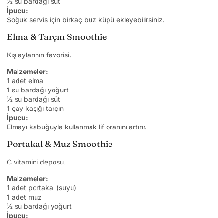
½ su bardağı süt
İpucu:
Soğuk servis için birkaç buz küpü ekleyebilirsiniz.
Elma & Tarçın Smoothie
Kış aylarının favorisi.
Malzemeler:
1 adet elma
1 su bardağı yoğurt
½ su bardağı süt
1 çay kaşığı tarçın
İpucu:
Elmayı kabuğuyla kullanmak lif oranını artırır.
Portakal & Muz Smoothie
C vitamini deposu.
Malzemeler:
1 adet portakal (suyu)
1 adet muz
½ su bardağı yoğurt
İpucu: