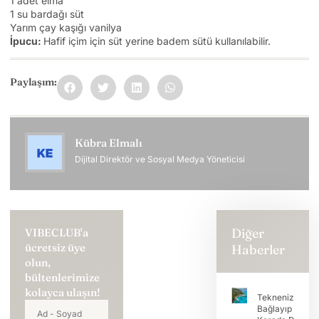
1 adet elma
1 su bardağı süt
Yarım çay kaşığı vanilya
İpucu:
Hafif içim için süt yerine badem sütü kullanılabilir.
Paylaşım:
Kübra Elmalı
Dijital Direktör ve Sosyal Medya Yöneticisi
Diğer
VIBECLUB'a
ücretsiz üye
Haberler
olun,
bültenlerimize
kolayca ulaşın!
Teknenizi
Bağlayıp Tatili