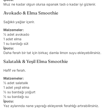
Muz ne kadar olgun olursa ıspanak tadı o kadar iyi gizlenir.
Avokado & Elma Smoothie
Sağlıklı yağlar içerir.
Malzemeler:
½ adet avokado
1 adet elma
1 su bardağı süt
İpucu:
Daha ferah bir tat için birkaç damla limon suyu ekleyebilirsiniz.
Salatalık & Yeşil Elma Smoothie
Hafif ve ferah.
Malzemeler:
½ adet salatalık
1 adet yeşil elma
½ su bardağı yoğurt
½ su bardağı su
İpucu:
Yaz aylarında nane yaprağı ekleyerek ferahlığı artırabilirsiniz.