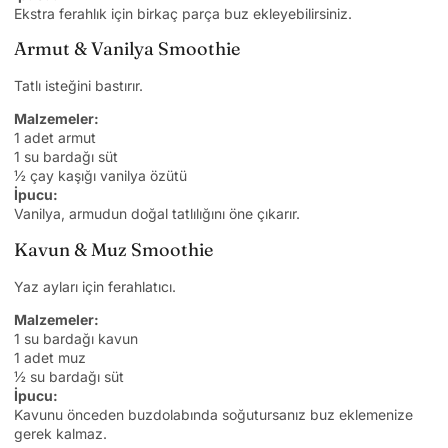
Ekstra ferahlık için birkaç parça buz ekleyebilirsiniz.
Armut & Vanilya Smoothie
Tatlı isteğini bastırır.
Malzemeler:
1 adet armut
1 su bardağı süt
½ çay kaşığı vanilya özütü
İpucu:
Vanilya, armudun doğal tatlılığını öne çıkarır.
Kavun & Muz Smoothie
Yaz ayları için ferahlatıcı.
Malzemeler:
1 su bardağı kavun
1 adet muz
½ su bardağı süt
İpucu:
Kavunu önceden buzdolabında soğutursanız buz eklemenize
gerek kalmaz.