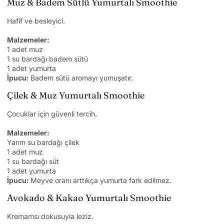
Muz & Badem Sütlü Yumurtalı Smoothie
Hafif ve besleyici.
Malzemeler:
1 adet muz
1 su bardağı badem sütü
1 adet yumurta
İpucu:
Badem sütü aromayı yumuşatır.
Çilek & Muz Yumurtalı Smoothie
Çocuklar için güvenli tercih.
Malzemeler:
Yarım su bardağı çilek
1 adet muz
1 su bardağı süt
1 adet yumurta
İpucu:
Meyve oranı arttıkça yumurta fark edilmez.
Avokado & Kakao Yumurtalı Smoothie
Kremamsı dokusuyla leziz.