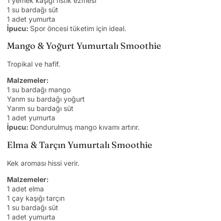
1 yemek kaşığı fıstık ezmesi
1 su bardağı süt
1 adet yumurta
İpucu:
Spor öncesi tüketim için ideal.
Mango & Yoğurt Yumurtalı Smoothie
Tropikal ve hafif.
Malzemeler:
1 su bardağı mango
Yarım su bardağı yoğurt
Yarım su bardağı süt
1 adet yumurta
İpucu:
Dondurulmuş mango kıvamı artırır.
Elma & Tarçın Yumurtalı Smoothie
Kek aroması hissi verir.
Malzemeler:
1 adet elma
1 çay kaşığı tarçın
1 su bardağı süt
1 adet yumurta