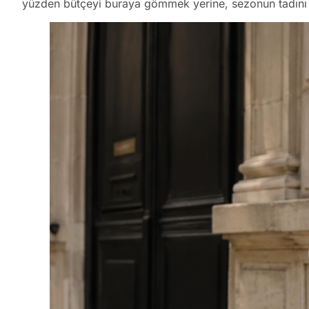
yüzden bütçeyi buraya gömmek yerine, sezonun tadını 