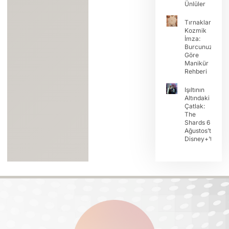
Ünlüler
Tırnaklarda
Kozmik
İmza:
Burcunuza
Göre
Manikür
Rehberi
Işıltının
Altındaki
Çatlak:
The
Shards 6
Ağustos’ta
Disney+’ta