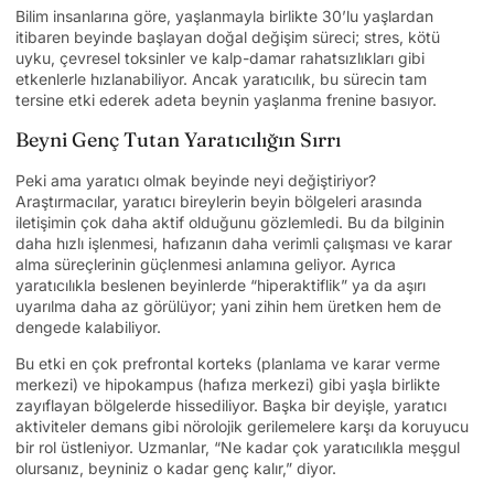
Bilim insanlarına göre, yaşlanmayla birlikte 30’lu yaşlardan
itibaren beyinde başlayan doğal değişim süreci; stres, kötü
uyku, çevresel toksinler ve kalp-damar rahatsızlıkları gibi
etkenlerle hızlanabiliyor. Ancak yaratıcılık, bu sürecin tam
tersine etki ederek adeta beynin yaşlanma frenine basıyor.
Beyni Genç Tutan Yaratıcılığın Sırrı
Peki ama yaratıcı olmak beyinde neyi değiştiriyor?
Araştırmacılar, yaratıcı bireylerin beyin bölgeleri arasında
iletişimin çok daha aktif olduğunu gözlemledi. Bu da bilginin
daha hızlı işlenmesi, hafızanın daha verimli çalışması ve karar
alma süreçlerinin güçlenmesi anlamına geliyor. Ayrıca
yaratıcılıkla beslenen beyinlerde “hiperaktiflik” ya da aşırı
uyarılma daha az görülüyor; yani zihin hem üretken hem de
dengede kalabiliyor.
Bu etki en çok prefrontal korteks (planlama ve karar verme
merkezi) ve hipokampus (hafıza merkezi) gibi yaşla birlikte
zayıflayan bölgelerde hissediliyor. Başka bir deyişle, yaratıcı
aktiviteler demans gibi nörolojik gerilemelere karşı da koruyucu
bir rol üstleniyor. Uzmanlar, “Ne kadar çok yaratıcılıkla meşgul
olursanız, beyniniz o kadar genç kalır,” diyor.