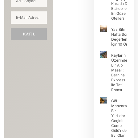
Karada Devam
Ettirebileceğini
En Güzel Koy
Otelleri
Yaz Bitmeden
KATIL
Hafta Sonunu
Değerlendirme
İçin 10 Öneri
Rayların
Üzerinde
Bir Alp
Masalı:
Bernina
Express
ile Tatil
Rotası
Göl
Manzaralı
Bir
Yıldızlar
Geçidi:
Como
Gölü’nde
Evi Olan