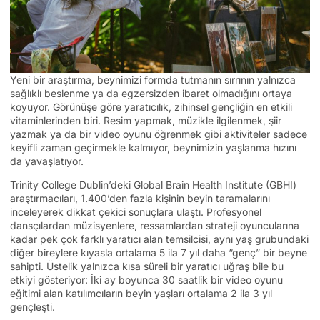
Yeni bir araştırma, beynimizi formda tutmanın sırrının yalnızca
sağlıklı beslenme ya da egzersizden ibaret olmadığını ortaya
koyuyor. Görünüşe göre yaratıcılık, zihinsel gençliğin en etkili
vitaminlerinden biri. Resim yapmak, müzikle ilgilenmek, şiir
yazmak ya da bir video oyunu öğrenmek gibi aktiviteler sadece
keyifli zaman geçirmekle kalmıyor, beynimizin yaşlanma hızını
da yavaşlatıyor.
Trinity College Dublin’deki Global Brain Health Institute (GBHI)
araştırmacıları, 1.400’den fazla kişinin beyin taramalarını
inceleyerek dikkat çekici sonuçlara ulaştı. Profesyonel
dansçılardan müzisyenlere, ressamlardan strateji oyuncularına
kadar pek çok farklı yaratıcı alan temsilcisi, aynı yaş grubundaki
diğer bireylere kıyasla ortalama 5 ila 7 yıl daha “genç” bir beyne
sahipti. Üstelik yalnızca kısa süreli bir yaratıcı uğraş bile bu
etkiyi gösteriyor: İki ay boyunca 30 saatlik bir video oyunu
eğitimi alan katılımcıların beyin yaşları ortalama 2 ila 3 yıl
gençleşti.