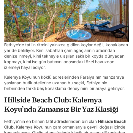
Fethiye’de tatilin ritmini yalnızca gidilen koylar değil, konaklanan
yer de belirliyor. Kimi sabahları çam ağaçlarının arasından
denize inmeyi, kimi tekneyle ulaşılan saklı bir koyda dünyadan
kopmayı, kimi ise gün batımını odasındaki özel havuzdan
izlemeyi hayal ediyor.
Kalemya Koyu’nun köklü adreslerinden Faralya’nın manzaraya
yaslanan butik otellerine uzanan bu seçki, Fethiye’nin
birbirinden farklı beş konaklama deneyimini bir araya getiriyor.
Hillside Beach Club: Kalemya
Koyu’nda Zamansız Bir Yaz Klasiği
Fethiye’nin en bilinen tatil adreslerinden biri olan
Hillside Beach
Club
, Kalemya Koyu’nun çam ormanlarıyla çevrili doğası içinde
konumlanıyor. Otelin atmosferinde klasik bir resort düzeninden