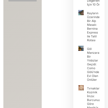
Değerlendirme
İçin 10 Öneri
Rayların
Üzerinde
Bir Alp
Masalı:
Bernina
Express
ile Tatil
Rotası
Göl
Manzaralı
Bir
Yıldızlar
Geçidi:
Como
Gölü’nde
Evi Olan
Ünlüler
Tırnaklarda
Kozmik
İmza:
Burcunuza
Göre
Manikür