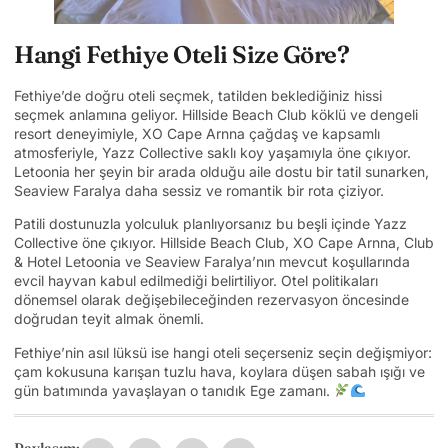
Hangi Fethiye Oteli Size Göre?
Fethiye’de doğru oteli seçmek, tatilden beklediğiniz hissi
seçmek anlamına geliyor. Hillside Beach Club köklü ve dengeli
resort deneyimiyle, XO Cape Arnna çağdaş ve kapsamlı
atmosferiyle, Yazz Collective saklı koy yaşamıyla öne çıkıyor.
Letoonia her şeyin bir arada olduğu aile dostu bir tatil sunarken,
Seaview Faralya daha sessiz ve romantik bir rota çiziyor.
Patili dostunuzla yolculuk planlıyorsanız bu beşli içinde Yazz
Collective öne çıkıyor. Hillside Beach Club, XO Cape Arnna, Club
& Hotel Letoonia ve Seaview Faralya’nın mevcut koşullarında
evcil hayvan kabul edilmediği belirtiliyor. Otel politikaları
dönemsel olarak değişebileceğinden rezervasyon öncesinde
doğrudan teyit almak önemli.
Fethiye’nin asıl lüksü ise hangi oteli seçerseniz seçin değişmiyor:
çam kokusuna karışan tuzlu hava, koylara düşen sabah ışığı ve
gün batımında yavaşlayan o tanıdık Ege zamanı.
Paylaşım: