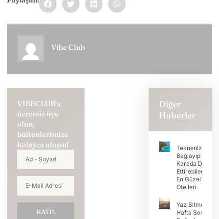
Vibe Club
Diğer
VIBECLUB'a
ücretsiz üye
Haberler
olun,
bültenlerimize
kolayca ulaşın!
Teknenizi
Bağlayıp Tatili
Karada Devam
Ettirebileceğini
En Güzel Koy
Otelleri
Yaz Bitmeden
KATIL
Hafta Sonunu