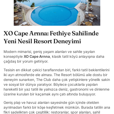
XO Cape Arnna: Fethiye Sahilinde
Yeni Nesil Resort Deneyimi
Modern mimarisi, geniş yaşam alanları ve sahile yayılan
konseptiyle
XO Cape Arnna
, klasik tatil köyü anlayışına daha
çağdaş bir yorum getiriyor.
Tesisin en dikkat çekici taraflarından biri, farklı tatil beklentilerini
iki ayrı atmosferde ele alması. The Resort bölümü aile dostu bir
deneyim sunarken, The Club daha çok yetişkinlere yönelik sakin
ve sosyal bir dünya yaratıyor. Böylece çocuklarla yapılan
hareketli bir yaz tatili ile yalnızca deniz, gastronomi ve dinlenme
üzerine kurulan bir kaçamak aynı çatı altında buluşuyor.
Geniş plajı ve havuz alanları sayesinde gün içinde otelden
ayrılmadan farklı bir köşe keşfetmek mümkün. Burada tatilin ana
fikri sadelikten çok çeşitlilik: restoranlar, spor alanları, sahil