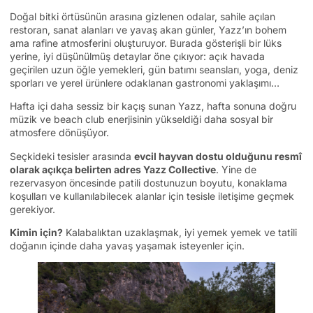
Doğal bitki örtüsünün arasına gizlenen odalar, sahile açılan
restoran, sanat alanları ve yavaş akan günler, Yazz’ın bohem
ama rafine atmosferini oluşturuyor. Burada gösterişli bir lüks
yerine, iyi düşünülmüş detaylar öne çıkıyor: açık havada
geçirilen uzun öğle yemekleri, gün batımı seansları, yoga, deniz
sporları ve yerel ürünlere odaklanan gastronomi yaklaşımı…
Hafta içi daha sessiz bir kaçış sunan Yazz, hafta sonuna doğru
müzik ve beach club enerjisinin yükseldiği daha sosyal bir
atmosfere dönüşüyor.
Seçkideki tesisler arasında
evcil hayvan dostu olduğunu resmî
olarak açıkça belirten adres Yazz Collective
. Yine de
rezervasyon öncesinde patili dostunuzun boyutu, konaklama
koşulları ve kullanılabilecek alanlar için tesisle iletişime geçmek
gerekiyor.
Kimin için?
Kalabalıktan uzaklaşmak, iyi yemek yemek ve tatili
doğanın içinde daha yavaş yaşamak isteyenler için.