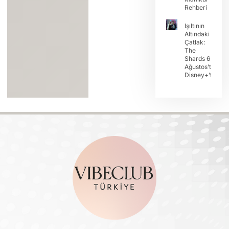
Rehberi
Işıltının
Altındaki
Çatlak:
The
Shards 6
Ağustos’ta
Disney+’ta