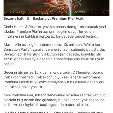
Sezona Işıltılı Bir Başlangıç: PremIum PIer Açıldı
Gloria Hotels & Resorts, yaz sezonuna damgasını vuracak yeni
iskelesi Premium Pier’ın açılışını, seçkin davetliler ve otel
misafirlerinin katıldığı benzersiz bir davetle gerçekleştirdi.
Akdeniz’in eşsiz gün batımına karşı düzenlenen “White Ice
Sensation Party”, zarafet ve enerjiyi aynı sahnede buluşturdu.
Beyazın sofistike şıklığıyla bütünleşen gecede, konuklar stil
sahibi görünümleriyle gecenin atmosferine kusursuz bir uyum
sağladı.
Gecenin ritmini ise Türkiye’nin önde gelen DJ’lerinden Doğuş
Cabakcor belirledi. Cabakcor’un yüksek enerjili performansı,
Premium Pier’ın büyüleyici ambiyansıyla birleşerek davetlilere
unutulmaz anlar yaşattı.
Yeni Premium Pier, misafir deneyimini bir adım ileri taşıyan güçlü
bir dokunuş olarak öne çıkarken; bu özel gece, yaz sezonuna
iddialı ve etkileyici bir başlangıcın da habercisi oldu.
Gloria Hotels & Resorts Hakkında:
Özaltın Holding’e ait olan