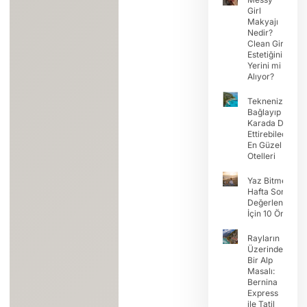
Girl
Makyajı
Nedir?
Clean Girl
Estetiğinin
Yerini mi
Alıyor?
Teknenizi
Bağlayıp Tatili
Karada Devam
Ettirebileceğini
En Güzel Koy
Otelleri
Yaz Bitmeden
Hafta Sonunu
Değerlendirme
İçin 10 Öneri
Rayların
Üzerinde
Bir Alp
Masalı:
Bernina
Express
ile Tatil