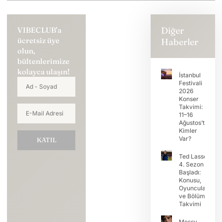
Diğer
VIBECLUB'a
ücretsiz üye
Haberler
olun,
bültenlerimize
kolayca ulaşın!
İstanbul
Festivali
2026
Konser
Takvimi:
11–16
Ağustos’ta
Kimler
Var?
KATIL
Ted Lasso
4. Sezon
Başladı:
Konusu,
Oyuncuları
ve Bölüm
Takvimi
Messy