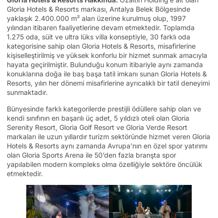
Gloria Hotels & Resorts markası, Antalya Belek Bölgesinde
yaklaşık 2.400.000 m² alan üzerine kurulmuş olup, 1997
yılından itibaren faaliyetlerine devam etmektedir. Toplamda
1.275 oda, süit ve ultra lüks villa konseptiyle, 30 farklı oda
kategorisine sahip olan Gloria Hotels & Resorts, misafirlerine
kişiselleştirilmiş ve yüksek konforlu bir hizmet sunmak amacıyla
hayata geçirilmiştir. Bulunduğu konum itibariyle aynı zamanda
konuklarına doğa ile baş başa tatil imkanı sunan Gloria Hotels &
Resorts, yılın her dönemi misafirlerine ayrıcalıklı bir tatil deneyimi
sunmaktadır.
Bünyesinde farklı kategorilerde prestijli ödüllere sahip olan ve
kendi sınıfının en başarılı üç adet, 5 yıldızlı oteli olan Gloria
Serenity Resort, Gloria Golf Resort ve Gloria Verde Resort
markaları ile uzun yıllardır turizm sektöründe hizmet veren Gloria
Hotels & Resorts aynı zamanda Avrupa’nın en özel spor yatırımı
olan Gloria Sports Arena ile 50’den fazla branşta spor
yapılabilen modern kompleks olma özelliğiyle sektöre öncülük
etmektedir.