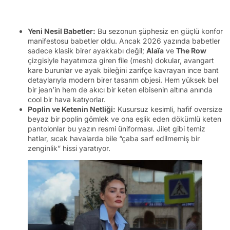
Yeni Nesil Babetler:
Bu sezonun şüphesiz en güçlü konfor
manifestosu babetler oldu. Ancak 2026 yazında babetler
sadece klasik birer ayakkabı değil;
Alaïa
ve
The Row
çizgisiyle hayatımıza giren file (mesh) dokular, avangart
kare burunlar ve ayak bileğini zarifçe kavrayan ince bant
detaylarıyla modern birer tasarım objesi. Hem yüksek bel
bir jean’in hem de akıcı bir keten elbisenin altına anında
cool bir hava katıyorlar.
Poplin ve Ketenin Netliği:
Kusursuz kesimli, hafif oversize
beyaz bir poplin gömlek ve ona eşlik eden dökümlü keten
pantolonlar bu yazın resmi üniforması. Jilet gibi temiz
hatlar, sıcak havalarda bile “çaba sarf edilmemiş bir
zenginlik” hissi yaratıyor.