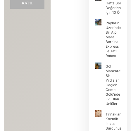
KATIL
Hafta Sonunu
Değerlendirme
İçin 10 Öneri
Rayların
Üzerinde
Bir Alp
Masalı:
Bernina
Express
ile Tatil
Rotası
Göl
Manzaralı
Bir
Yıldızlar
Geçidi:
Como
Gölü’nde
Evi Olan
Ünlüler
Tırnaklarda
Kozmik
İmza:
Burcunuza