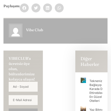
Paylaşım:
Vibe Club
Diğer
VIBECLUB'a
ücretsiz üye
Haberler
olun,
bültenlerimize
kolayca ulaşın!
Teknenizi
Bağlayıp Tatili
Karada Devam
Ettirebileceğini
En Güzel Koy
Otelleri
Yaz Bitmeden