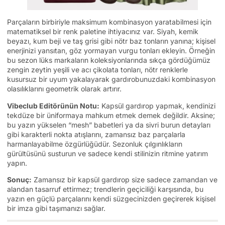
Parçaların birbiriyle maksimum kombinasyon yaratabilmesi için
matematiksel bir renk paletine ihtiyacınız var. Siyah, kemik
beyazı, kum beji ve taş grisi gibi nötr baz tonların yanına; kişisel
enerjinizi yansıtan, göz yormayan vurgu tonları ekleyin. Örneğin
bu sezon lüks markaların koleksiyonlarında sıkça gördüğümüz
zengin zeytin yeşili ve acı çikolata tonları, nötr renklerle
kusursuz bir uyum yakalayarak gardırobunuzdaki kombinasyon
olasılıklarını geometrik olarak artırır.
Vibeclub Editörünün Notu:
Kapsül gardırop yapmak, kendinizi
tekdüze bir üniformaya mahkum etmek demek değildir. Aksine;
bu yazın yükselen “mesh” babetleri ya da sivri burun detayları
gibi karakterli nokta atışlarını, zamansız baz parçalarla
harmanlayabilme özgürlüğüdür. Sezonluk çılgınlıkların
gürültüsünü susturun ve sadece kendi stilinizin ritmine yatırım
yapın.
Sonuç:
Zamansız bir kapsül gardırop size sadece zamandan ve
alandan tasarruf ettirmez; trendlerin geçiciliği karşısında, bu
yazın en güçlü parçalarını kendi süzgecinizden geçirerek kişisel
bir imza gibi taşımanızı sağlar.