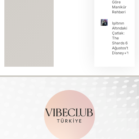
Göre
Manikür
Rehberi
Işıltının
Altındaki
Çatlak:
The
Shards 6
Ağustos’ta
Disney+’ta