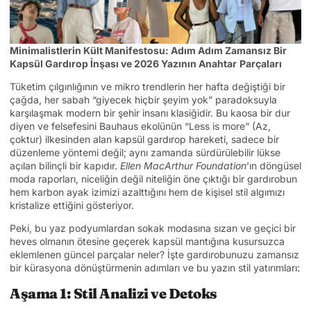
Minimalistlerin Kült Manifestosu: Adım Adım Zamansız Bir
Kapsül Gardırop İnşası ve 2026 Yazının Anahtar
Parçaları
Tüketim çılgınlığının ve mikro trendlerin her hafta değiştiği bir
çağda, her sabah “giyecek hiçbir şeyim yok” paradoksuyla
karşılaşmak modern bir şehir insanı klasiğidir. Bu kaosa bir dur
diyen ve felsefesini Bauhaus ekolünün “Less is more” (Az,
çoktur) ilkesinden alan kapsül gardırop hareketi, sadece bir
düzenleme yöntemi değil; aynı zamanda sürdürülebilir lükse
açılan bilinçli bir kapıdır.
Ellen MacArthur Foundation
’ın döngüsel
moda raporları, niceliğin değil niteliğin öne çıktığı bir gardırobun
hem karbon ayak izimizi azalttığını hem de kişisel stil algımızı
kristalize ettiğini gösteriyor.
Peki, bu yaz podyumlardan sokak modasına sızan ve geçici bir
heves olmanın ötesine geçerek kapsül mantığına kusursuzca
eklemlenen güncel parçalar neler? İşte gardırobunuzu zamansız
bir kürasyona dönüştürmenin adımları ve bu yazın stil yatırımları:
Aşama 1: Stil Analizi ve Detoks