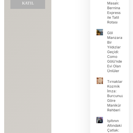
KATIL
Masalı:
Bernina
Express
ile Tatil
Rotası
Göl
Manzaralı
Bir
Yıldızlar
Geçidi:
Como
Gölü’nde
Evi Olan
Ünlüler
Tırnaklarda
Kozmik
İmza:
Burcunuza
Göre
Manikür
Rehberi
Işıltının
Altındaki
Çatlak: