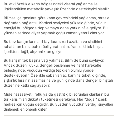
Bu etki özellikle karın bölgesindeki viseral yağlanma ile
ilişkilendirilen metabolik yavaşlık üzerinde destekleyici olabilir.
Bilimsel çalışmalara göre karın çevresindeki yağlanma, stresle
doğrudan bağlantılı. Kortizol seviyeleri yükseldiğinde, vücut
enerjiyi bu bölgede depolamaya daha yatkın hâle geliyor. Bu
yüzden sadece diyet yapmak çoğu zaman yeterli olmuyor.
Bu tarz karışımların asıl faydası, stresi azaltan ve sindirimi
rahatlatan bir sabah ritüeli yaratmaları. Yani etki tek başına
içerikten değil, alışkanlıktan geliyor.
Bu karışım tek başına yağ yakmaz. Bilim de bunu söylüyor.
Ancak düzenli uyku, dengeli beslenme ve hafif hareketle
birleştiğinde, vücudun verdiği tepkileri olumlu yönde
destekleyebilir. Özellikle sabahları aç karnına tüketildiğinde,
şişkinlik hissinin azalmasına ve gün içinde daha dengeli bir iştah
düzenine katkı sağlayabilir.
Mide hassasiyeti, reflü ya da gastrit gibi sorunları olanların bu
tür karışımları dikkatli tüketmesi gerekiyor. Her “doğal” içerik
herkes için uygun değildir. Bu yüzden vücudun verdiği sinyalleri
dinlemek en önemli kriter.