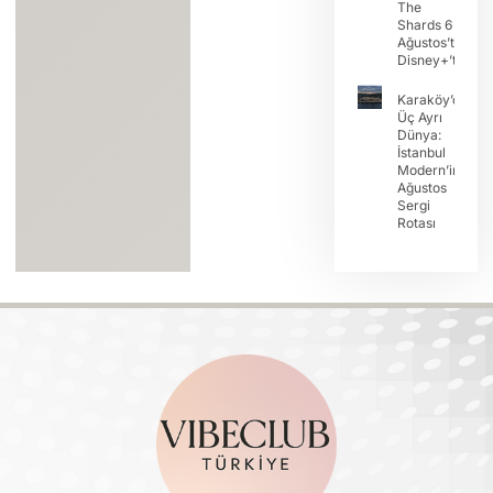
The
Shards 6
Ağustos’ta
Disney+’ta
Karaköy’de
Üç Ayrı
Dünya:
İstanbul
Modern’in
Ağustos
Sergi
Rotası