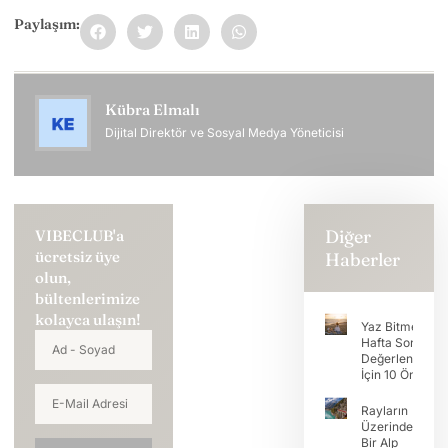
Paylaşım:
Kübra Elmalı
Dijital Direktör ve Sosyal Medya Yöneticisi
Diğer
VIBECLUB'a
ücretsiz üye
Haberler
olun,
bültenlerimize
kolayca ulaşın!
Yaz Bitmeden
Hafta Sonunu
Değerlendirme
İçin 10 Öneri
Rayların
Üzerinde
Bir Alp