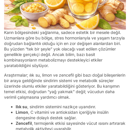
Karın bölgesindeki yağlanma, sadece estetik bir mesele değil.
Uzmanlara göre bu bölge, stres hormonlarıyla ve yaşam tarzıyla
doğrudan bağlantılı olduğu için en zor değişen alanlardan biri.
Bu yüzden “tek bir şeyle” yok olacağı vaat edilen çözümler
genellikle gerçekçi değil. Ancak bilim, bazı basit
kombinasyonların metabolizmayı destekleyici etkiler
yaratabildiğini söylüyor.
Araştırmalar; ılık su, limon ve zencefil gibi bazı doğal bileşenlerin
bir araya geldiğinde sindirim sistemi ve metabolik süreçler
üzerinde olumlu etkiler yaratabildiğini gösteriyor. Bu karışımın
temel etkisi, doğrudan “yağ yakmak” değil; vücudun daha
verimli çalışmasına yardımcı olmak.
Ilık su
, sindirim sistemini nazikçe uyandırır.
Limon
, C vitamini ve antioksidan içeriğiyle insülin
dengesine dolaylı destek sağlar.
Zencefil
, termojenik etkisi sayesinde vücut ısısını artırarak
metabolik aktiviteyi uyarabilir.