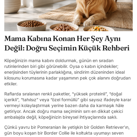
Mama Kabına Konan Her Şey Aynı
Değil: Doğru Seçimin Küçük Rehberi
Köpeğinizin mama kabını doldurmak, günün en sıradan
rutinlerinden biri gibi görünebilir. Oysa o kabın içindekiler;
enerjisinden tüylerinin parlaklığına, sindirim düzeninden ideal
kilosunu korumasına kadar yaşamının pek çok alanını doğrudan
etkiler.
Raflarda sıralanan renkli paketler, “yüksek proteinli”, “doğal
içerikli”, “tahılsız” veya “özel formüllü” gibi sayısız ifadeyle karar
vermeyi kolaylaştırmak yerine bazen daha da karmaşık hâle
getiriyor. Ancak doğru mama seçiminin sırrı en dikkat çekici
ambalajda değil, köpeğinizin bireysel ihtiyaçlarında saklı.
Çünkü yavru bir Pomeranian ile yetişkin bir Golden Retriever’ın,
gün boyu koşan bir Border Collie ile koltukta uyumayı seven