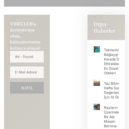
Diğer
VIBECLUB'a
ücretsiz üye
Haberler
olun,
bültenlerimize
kolayca ulaşın!
Teknenizi
Bağlayıp Tatili
Karada Devam
Ettirebileceğini
En Güzel Koy
Otelleri
Yaz Bitmeden
KATIL
Hafta Sonunu
Değerlendirme
İçin 10 Öneri
Rayların
Üzerinde
Bir Alp
Masalı:
Bernina