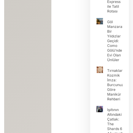
Express
ile Tatil
Rotası
Göl
Manzaralı
Bir
Yıldızlar
Geçidi:
Como
Gölü’nde
Evi Olan
Ünlüler
Tırnaklarda
Kozmik
İmza:
Burcunuza
Göre
Manikür
Rehberi
Işıltının
Altındaki
Çatlak:
The
Shards 6