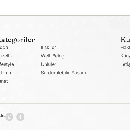
ategoriler
Ku
oda
İlişkiler
Hak
üzellik
Well-Being
Kün
festyle
Ünlüler
İleti
troloji
Sürdürülebilir Yaşam
anat
ır.