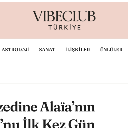
ASTROLOJİ
SANAT
İLİŞKİLER
ÜNLÜLER
zedine Alaïa’nın
”nu İlk Kez Gün