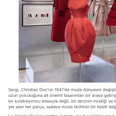
Sergi, Christian Dior’un 1947’de moda dünyasını değiş
uzun yolculuğuna ait önemli tasarımları bir araya getiri
bir koleksiyoncu edasıyla değil, bir terzinin inceliği ve
yer alan her parça, sadece moda tarihinin bir kesiti değil
La Galerie Dior’un yaratıcı sunumu ise bu koleksiyonun r