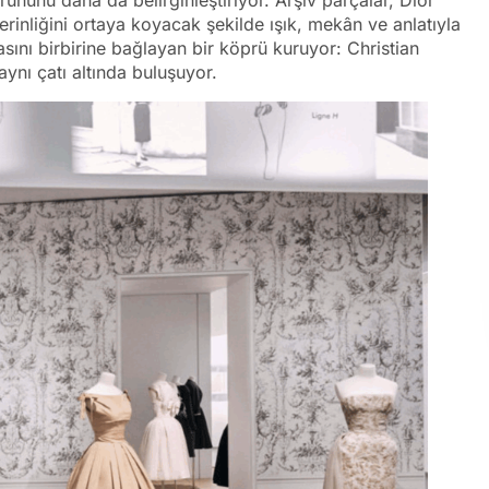
 derinliğini ortaya koyacak şekilde ışık, mekân ve anlatıyla
sını birbirine bağlayan bir köprü kuruyor: Christian
aynı çatı altında buluşuyor.