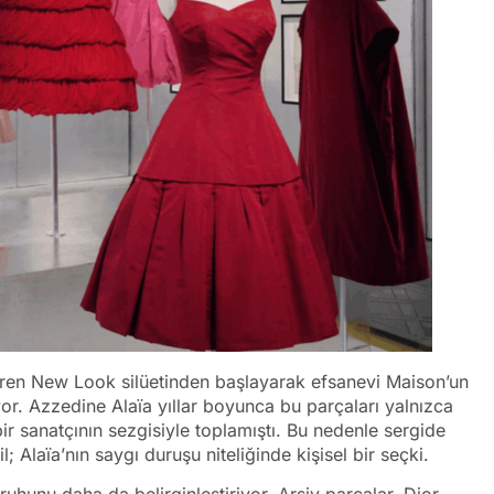
tiren New Look silüetinden başlayarak efsanevi Maison’un
yor. Azzedine Alaïa yıllar boyunca bu parçaları yalnızca
 bir sanatçının sezgisiyle toplamıştı. Bu nedenle sergide
; Alaïa’nın saygı duruşu niteliğinde kişisel bir seçki.
uhunu daha da belirginleştiriyor. Arşiv parçalar, Dior