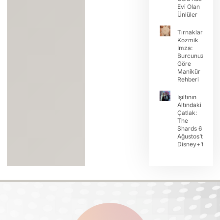
Evi Olan
Ünlüler
Tırnaklarda
Kozmik
İmza:
Burcunuza
Göre
Manikür
Rehberi
Işıltının
Altındaki
Çatlak:
The
Shards 6
Ağustos’ta
Disney+’ta