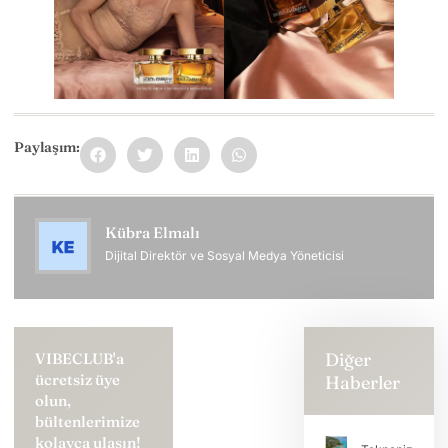
Paylaşım:
Kübra Elmalı
Dijital Direktör ve Sosyal Medya Yöneticisi
Diğer
VIBECLUB'a
ücretsiz üye
Haberler
olun,
bültenlerimize
kolayca ulaşın!