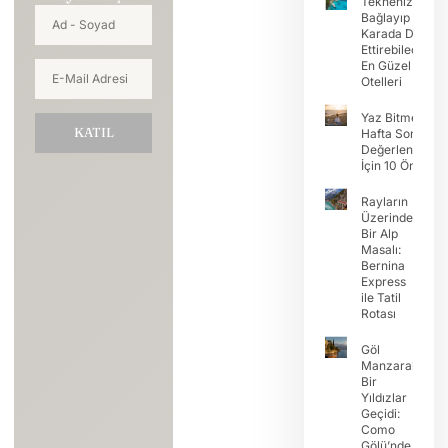
Teknenizi
Bağlayıp Tatili
Karada Devam
Ettirebileceğini
En Güzel Koy
Otelleri
Yaz Bitmeden
KATIL
Hafta Sonunu
Değerlendirme
İçin 10 Öneri
Rayların
Üzerinde
Bir Alp
Masalı:
Bernina
Express
ile Tatil
Rotası
Göl
Manzaralı
Bir
Yıldızlar
Geçidi:
Como
Gölü’nde