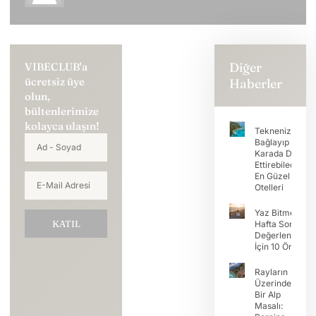
Diğer
VIBECLUB'a
ücretsiz üye
Haberler
olun,
bültenlerimize
kolayca ulaşın!
Teknenizi
Bağlayıp Tatili
Karada Devam
Ettirebileceğini
En Güzel Koy
Otelleri
Yaz Bitmeden
KATIL
Hafta Sonunu
Değerlendirme
İçin 10 Öneri
Rayların
Üzerinde
Bir Alp
Masalı: