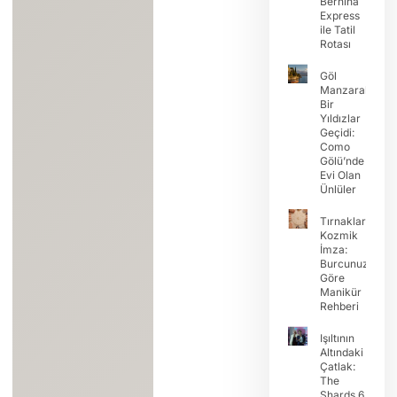
Bernina
Express
ile Tatil
Rotası
Göl
Manzaralı
Bir
Yıldızlar
Geçidi:
Como
Gölü’nde
Evi Olan
Ünlüler
Tırnaklarda
Kozmik
İmza:
Burcunuza
Göre
Manikür
Rehberi
Işıltının
Altındaki
Çatlak:
The
Shards 6