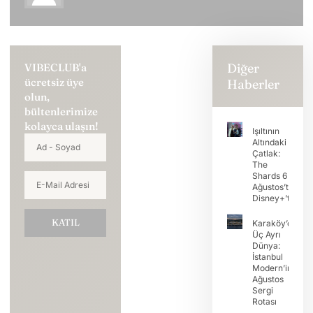
Diğer
VIBECLUB'a
ücretsiz üye
Haberler
olun,
bültenlerimize
kolayca ulaşın!
Işıltının
Altındaki
Çatlak:
The
Shards 6
Ağustos’ta
Disney+’ta
KATIL
Karaköy’de
Üç Ayrı
Dünya:
İstanbul
Modern’in
Ağustos
Sergi
Rotası