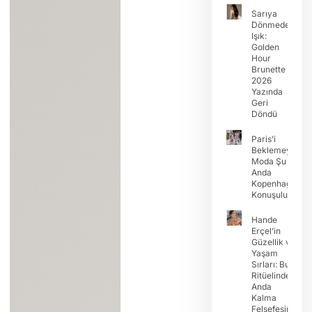
Sarıya
Dönmeden
Işık:
Golden
Hour
Brunette
2026
Yazında
Geri
Döndü
Paris’i
Beklemeyin:
Moda Şu
Anda
Kopenhag’da
Konuşuluyor
Hande
Erçel’in
Güzellik ve
Yaşam
Sırları: Buz
Ritüelinden
Anda
Kalma
Felsefesine