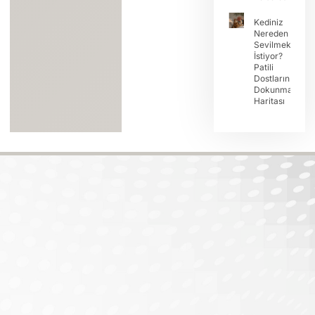
Kediniz
Nereden
Sevilmek
İstiyor?
Patili
Dostların
Dokunma
Haritası