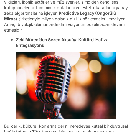
yıldızları, ikonik aktörler ve müzisyenler, şimdiden kendi ses
kütüphanelerini, tüm mimik datalarını ve estetik kararlarını yapay
zeka algoritmalarına işleyen
Predictive Legacy (Öngörülü
Miras)
şirketleriyle milyon dolarlık gizlilik sözleşmeleri imzalıyor.
Amaç, biyolojik ölümün ardından vizyonun bozulmadan devam
etmesidir.
Zeki Müren’den Sezen Aksu’ya Kültürel Hafıza
Entegrasyonu
Bu içerik, kültürel ikonlarına derin, neredeyse kutsal bir duygusal
bağla tutunan Türk toplumu için muazzam bir gelecek ve