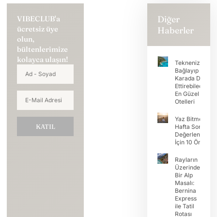
Diğer
VIBECLUB'a
ücretsiz üye
Haberler
olun,
bültenlerimize
kolayca ulaşın!
Teknenizi
Bağlayıp Tatili
Karada Devam
Ettirebileceğini
En Güzel Koy
Otelleri
Yaz Bitmeden
KATIL
Hafta Sonunu
Değerlendirme
İçin 10 Öneri
Rayların
Üzerinde
Bir Alp
Masalı:
Bernina
Express
ile Tatil
Rotası