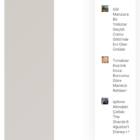
Göl
Manzaralı
Bir
Yıldızlar
Geçidi:
Como
Gölü’nde
Evi Olan
Ünlüler
Tırnaklarda
Kozmik
İmza:
Burcunuza
Göre
Manikür
Rehberi
Işıltının
Altındaki
Çatlak:
The
Shards 6
Ağustos’ta
Disney+’ta