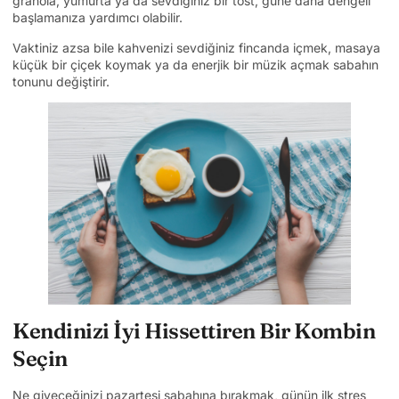
granola, yumurta ya da sevdiğiniz bir tost, güne daha dengeli
başlamanıza yardımcı olabilir.
Vaktiniz azsa bile kahvenizi sevdiğiniz fincanda içmek, masaya
küçük bir çiçek koymak ya da enerjik bir müzik açmak sabahın
tonunu değiştirir.
Kendinizi İyi Hissettiren Bir Kombin
Seçin
Ne giyeceğinizi pazartesi sabahına bırakmak, günün ilk stres