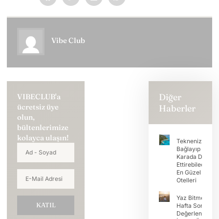
Vibe Club
Diğer
VIBECLUB'a
ücretsiz üye
Haberler
olun,
bültenlerimize
kolayca ulaşın!
Teknenizi
Bağlayıp Tatili
Karada Devam
Ettirebileceğini
En Güzel Koy
Otelleri
Yaz Bitmeden
KATIL
Hafta Sonunu
Değerlendirme