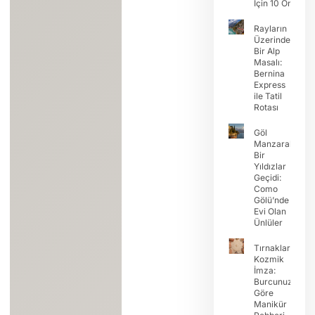
İçin 10 Öneri
Rayların
Üzerinde
Bir Alp
Masalı:
Bernina
Express
ile Tatil
Rotası
Göl
Manzaralı
Bir
Yıldızlar
Geçidi:
Como
Gölü’nde
Evi Olan
Ünlüler
Tırnaklarda
Kozmik
İmza:
Burcunuza
Göre
Manikür