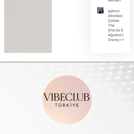
Rehberi
Işıltının
Altındaki
Çatlak:
The
Shards 6
Ağustos’ta
Disney+’ta