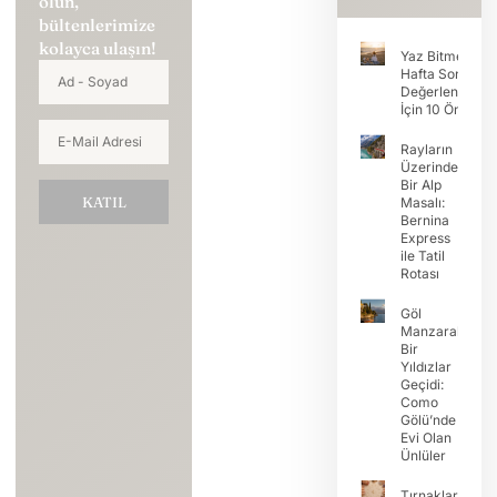
olun,
bültenlerimize
kolayca ulaşın!
Yaz Bitmeden
Hafta Sonunu
Değerlendirme
İçin 10 Öneri
Rayların
Üzerinde
Bir Alp
KATIL
Masalı:
Bernina
Express
ile Tatil
Rotası
Göl
Manzaralı
Bir
Yıldızlar
Geçidi:
Como
Gölü’nde
Evi Olan
Ünlüler
Tırnaklarda