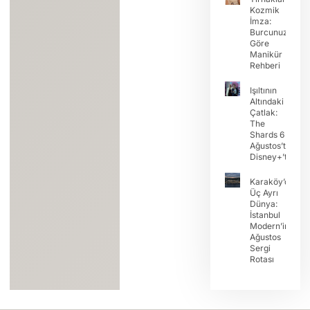
Kozmik
İmza:
Burcunuza
Göre
Manikür
Rehberi
Işıltının
Altındaki
Çatlak:
The
Shards 6
Ağustos’ta
Disney+’ta
Karaköy’de
Üç Ayrı
Dünya:
İstanbul
Modern’in
Ağustos
Sergi
Rotası