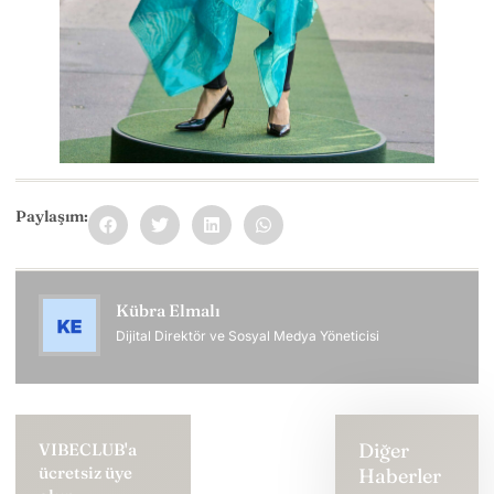
Paylaşım:
Kübra Elmalı
Dijital Direktör ve Sosyal Medya Yöneticisi
Diğer
VIBECLUB'a
ücretsiz üye
Haberler