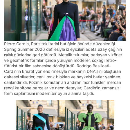
Pierre Cardin, Paris’teki tarihi butiğinin önünde düzenlediği
Spring Summer 2026 defilesiyle izleyicileri adeta uzay çağının
ışıltılı günlerine geri götürdü. Metalik tulumlar, parlayan vizörler
ve geometrik formlar içinde yürüyen modeller, sokağı retro-
fütürist bir film sahnesine dönüştürdü. Rodrigo Basilicati-
Cardin’in kreatif yönlendirmesiyle markanın DNA’sını oluşturan
dairesel siluetler, canlı renk blokları ve heykelsi hatlar yeniden
canlandırıldı. Kozmik komutanları andıran mor tunikler, mercan
rengi kapitone parçalar ve neon detaylar; Cardin’in zamansız
form saplantısını modern bir oyun alanına taşıdı.