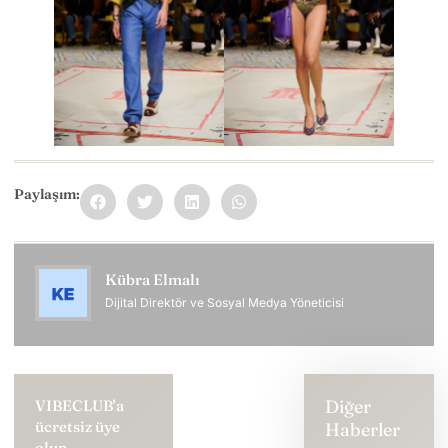
Paylaşım:
Kübra Elmalı
Dijital Direktör ve Sosyal Medya Yöneticisi
Diğer
VIBECLUB'a
ücretsiz üye
Haberler
olun,