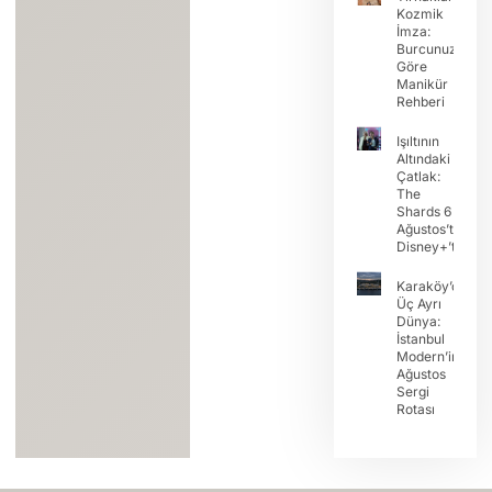
Kozmik
İmza:
Burcunuza
Göre
Manikür
Rehberi
Işıltının
Altındaki
Çatlak:
The
Shards 6
Ağustos’ta
Disney+’ta
Karaköy’de
Üç Ayrı
Dünya:
İstanbul
Modern’in
Ağustos
Sergi
Rotası