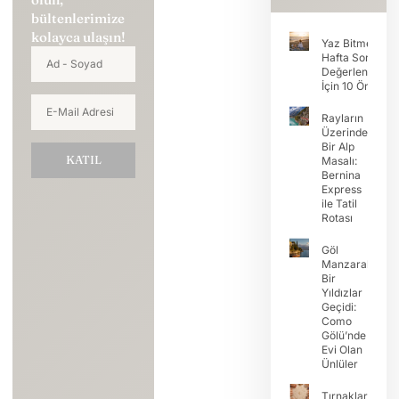
bültenlerimize
kolayca ulaşın!
Yaz Bitmeden
Hafta Sonunu
Değerlendirme
İçin 10 Öneri
Rayların
Üzerinde
Bir Alp
KATIL
Masalı:
Bernina
Express
ile Tatil
Rotası
Göl
Manzaralı
Bir
Yıldızlar
Geçidi:
Como
Gölü’nde
Evi Olan
Ünlüler
Tırnaklarda