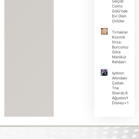
Geçidi:
Como
Gölü’nde
Evi Olan
Ünlüler
Tırnaklarda
Kozmik
İmza:
Burcunuza
Göre
Manikür
Rehberi
Işıltının
Altındaki
Çatlak:
The
Shards 6
Ağustos’ta
Disney+’ta