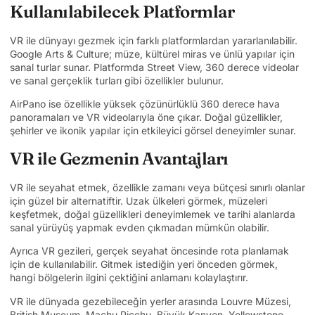
Kullanılabilecek Platformlar
VR ile dünyayı gezmek için farklı platformlardan yararlanılabilir.
Google Arts & Culture; müze, kültürel miras ve ünlü yapılar için
sanal turlar sunar. Platformda Street View, 360 derece videolar
ve sanal gerçeklik turları gibi özellikler bulunur.
AirPano ise özellikle yüksek çözünürlüklü 360 derece hava
panoramaları ve VR videolarıyla öne çıkar. Doğal güzellikler,
şehirler ve ikonik yapılar için etkileyici görsel deneyimler sunar.
VR ile Gezmenin Avantajları
VR ile seyahat etmek, özellikle zamanı veya bütçesi sınırlı olanlar
için güzel bir alternatiftir. Uzak ülkeleri görmek, müzeleri
keşfetmek, doğal güzellikleri deneyimlemek ve tarihi alanlarda
sanal yürüyüş yapmak evden çıkmadan mümkün olabilir.
Ayrıca VR gezileri, gerçek seyahat öncesinde rota planlamak
için de kullanılabilir. Gitmek istediğin yeri önceden görmek,
hangi bölgelerin ilgini çektiğini anlamanı kolaylaştırır.
VR ile dünyada gezebileceğin yerler arasında Louvre Müzesi,
British Museum, Machu Picchu, Büyük Kanyon, Yellowstone,