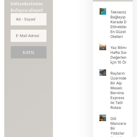
bültenlerimize
kolayca ulaşın!
Teknenizi
Bağlayıp Tatili
Karada Devam
Ettirebileceğini
En Güzel Koy
Otelleri
Yaz Bitmeden
KATIL
Hafta Sonunu
Değerlendirme
İçin 10 Öneri
Rayların
Üzerinde
Bir Alp
Masalı:
Bernina
Express
ile Tatil
Rotası
Göl
Manzaralı
Bir
Yıldızlar