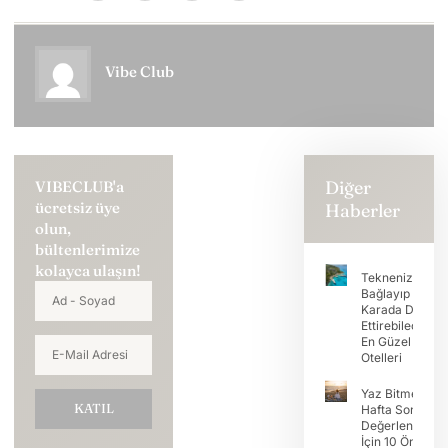
Vibe Club
Diğer
VIBECLUB'a
ücretsiz üye
Haberler
olun,
bültenlerimize
kolayca ulaşın!
Teknenizi
Bağlayıp Tatili
Karada Devam
Ettirebileceğini
En Güzel Koy
Otelleri
Yaz Bitmeden
KATIL
Hafta Sonunu
Değerlendirme
İçin 10 Öneri