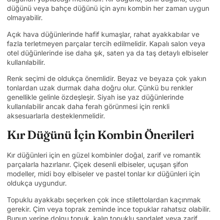
düğünü veya bahçe düğünü için aynı kombin her zaman uygun
olmayabilir.
Açık hava düğünlerinde hafif kumaşlar, rahat ayakkabılar ve
fazla terletmeyen parçalar tercih edilmelidir. Kapalı salon veya
otel düğünlerinde ise daha şık, saten ya da taş detaylı elbiseler
kullanılabilir.
Renk seçimi de oldukça önemlidir. Beyaz ve beyaza çok yakın
tonlardan uzak durmak daha doğru olur. Çünkü bu renkler
genellikle gelinle özdeşleşir. Siyah ise yaz düğünlerinde
kullanılabilir ancak daha ferah görünmesi için renkli
aksesuarlarla desteklenmelidir.
Kır Düğünü İçin Kombin Önerileri
Kır düğünleri için en güzel kombinler doğal, zarif ve romantik
parçalarla hazırlanır. Çiçek desenli elbiseler, uçuşan şifon
modeller, midi boy elbiseler ve pastel tonlar kır düğünleri için
oldukça uygundur.
Topuklu ayakkabı seçerken çok ince stilettolardan kaçınmak
gerekir. Çim veya toprak zeminde ince topuklar rahatsız olabilir.
Bunun yerine dolgu topuk, kalın topuklu sandalet veya zarif