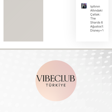
Işıltının
Altındaki
Çatlak:
The
Shards 6
Ağustos’ta
Disney+’ta