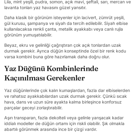
Lila, mint yeşili, pudra, somon, açık mavi, şeftali, sarı, mercan ve
lavanta tonları yaz havasını güzel yansıtır.
Daha klasik bir görünüm isteyenler için lacivert, zümrüt yeşili,
gül kurusu, şampanya ve siyah da tercih edilebilir. Siyah elbise
kullanılacaksa renkli çanta, metalik ayakkabı veya canlı rujla
görünüm yumuşatılabilir.
Beyaz, ekru ve gelinliği çağrıştıran çok açık tonlardan uzak
durmak gerekir. Ayrıca düğün konseptinde özel bir renk kodu
varsa kombini buna göre hazırlamak daha doğru olur.
Yaz Düğünü Kombinlerinde
Kaçınılması Gerekenler
Yaz düğünlerinde çok kalın kumaşlardan, fazla dar elbiselerden
ve rahatsız ayakkabılardan uzak durmak gerekir. Çünkü sıcak
hava, dans ve uzun süre ayakta kalma birleşince konforsuz
parçalar geceyi zorlaştırabilir.
Aşırı transparan, fazla dekolteli veya gelinle yarışacak kadar
iddialı modeller de düğün ortamı için riskli olabilir. Şık olmakla
abartılı görünmek arasında ince bir çizgi vardır.