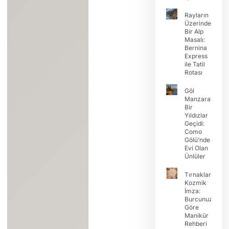
Rayların
Üzerinde
Bir Alp
Masalı:
Bernina
Express
ile Tatil
Rotası
Göl
Manzaralı
Bir
Yıldızlar
Geçidi:
Como
Gölü’nde
Evi Olan
Ünlüler
Tırnaklarda
Kozmik
İmza:
Burcunuza
Göre
Manikür
Rehberi