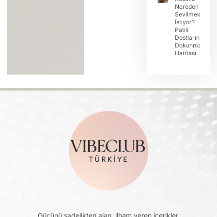
Nereden
Sevilmek
İstiyor?
Patili
Dostların
Dokunma
Haritası
Gücünü sadelikten alan, ilham veren içerikler.