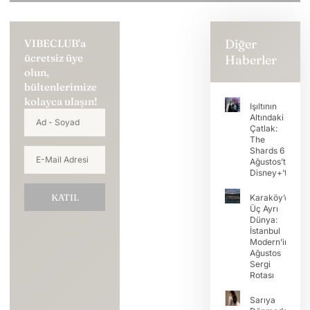
Diğer
VIBECLUB'a
ücretsiz üye
Haberler
olun,
bültenlerimize
kolayca ulaşın!
Işıltının
Altındaki
Çatlak:
The
Shards 6
Ağustos’ta
Disney+’ta
KATIL
Karaköy’de
Üç Ayrı
Dünya:
İstanbul
Modern’in
Ağustos
Sergi
Rotası
Sarıya