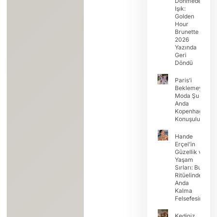
Dönmeden
Işık:
Golden
Hour
Brunette
2026
Yazında
Geri
Döndü
Paris’i
Beklemeyin:
Moda Şu
Anda
Kopenhag’da
Konuşuluyor
Hande
Erçel’in
Güzellik ve
Yaşam
Sırları: Buz
Ritüelinden
Anda
Kalma
Felsefesine
Kediniz