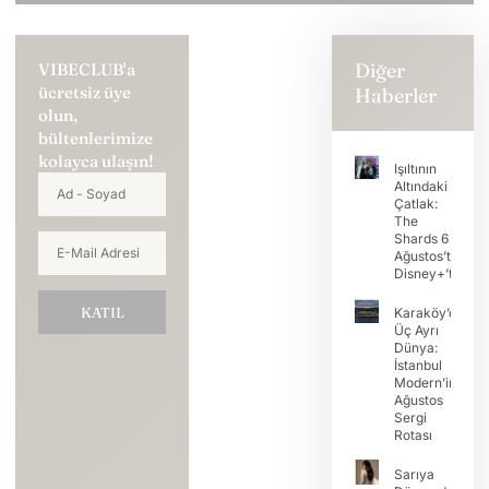
Diğer
VIBECLUB'a
ücretsiz üye
Haberler
olun,
bültenlerimize
kolayca ulaşın!
Işıltının
Altındaki
Çatlak:
The
Shards 6
Ağustos’ta
Disney+’ta
KATIL
Karaköy’de
Üç Ayrı
Dünya:
İstanbul
Modern’in
Ağustos
Sergi
Rotası
Sarıya