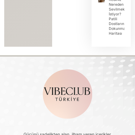
Nereden
Sevilmek
İstiyor?
Patili
Dostların
Dokunma
Haritası
Gücünü sadelikten alan, ilham veren içerikler.