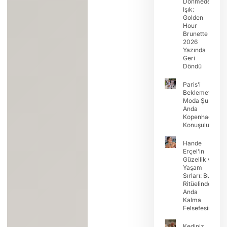
Dönmeden
Işık:
Golden
Hour
Brunette
2026
Yazında
Geri
Döndü
Paris’i
Beklemeyin:
Moda Şu
Anda
Kopenhag’da
Konuşuluyor
Hande
Erçel’in
Güzellik ve
Yaşam
Sırları: Buz
Ritüelinden
Anda
Kalma
Felsefesine
Kediniz