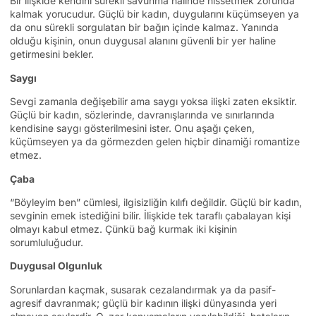
Bir ilişkide kendini sürekli savunma halinde hissetmek zorunda
kalmak yorucudur. Güçlü bir kadın, duygularını küçümseyen ya
da onu sürekli sorgulatan bir bağın içinde kalmaz. Yanında
olduğu kişinin, onun duygusal alanını güvenli bir yer haline
getirmesini bekler.
Saygı
Sevgi zamanla değişebilir ama saygı yoksa ilişki zaten eksiktir.
Güçlü bir kadın, sözlerinde, davranışlarında ve sınırlarında
kendisine saygı gösterilmesini ister. Onu aşağı çeken,
küçümseyen ya da görmezden gelen hiçbir dinamiği romantize
etmez.
Çaba
“Böyleyim ben” cümlesi, ilgisizliğin kılıfı değildir. Güçlü bir kadın,
sevginin emek istediğini bilir. İlişkide tek taraflı çabalayan kişi
olmayı kabul etmez. Çünkü bağ kurmak iki kişinin
sorumluluğudur.
Duygusal Olgunluk
Sorunlardan kaçmak, susarak cezalandırmak ya da pasif-
agresif davranmak; güçlü bir kadının ilişki dünyasında yeri